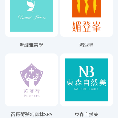
聖緹雅美學
媚登峰
芮薇荷夢幻森林SPA
東森自然美