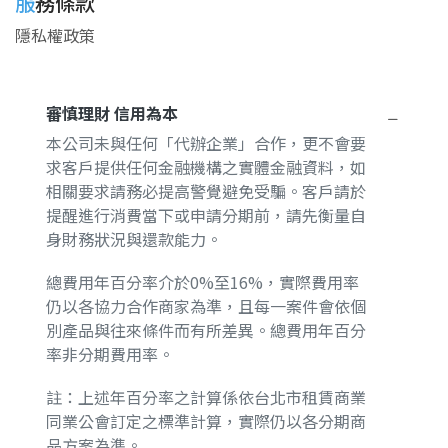
服務條款
隱私權政策
審慎理財 信用為本
本公司未與任何「代辦企業」合作，更不會要
求客戶提供任何金融機構之實體金融資料，如
相關要求請務必提高警覺避免受騙。客戶請於
提醒進行消費當下或申請分期前，請先衡量自
身財務狀況與還款能力。
總費用年百分率介於0%至16%，實際費用率
仍以各協力合作商家為準，且每一案件會依個
別產品與往來條件而有所差異。總費用年百分
率非分期費用率。
註：上述年百分率之計算係依台北市租賃商業
同業公會訂定之標準計算，實際仍以各分期商
品方案為準。